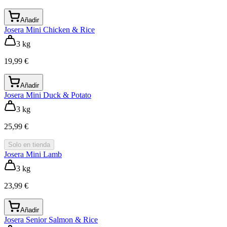
Añadir
Josera Mini Chicken & Rice
3 kg
19,99 €
Añadir
Josera Mini Duck & Potato
3 kg
25,99 €
Solo en tienda
Josera Mini Lamb
3 kg
23,99 €
Añadir
Josera Senior Salmon & Rice