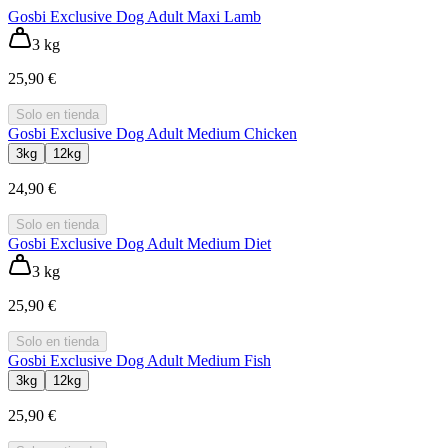
Gosbi Exclusive Dog Adult Maxi Lamb
3 kg
25,90 €
Solo en tienda
Gosbi Exclusive Dog Adult Medium Chicken
3kg
12kg
24,90 €
Solo en tienda
Gosbi Exclusive Dog Adult Medium Diet
3 kg
25,90 €
Solo en tienda
Gosbi Exclusive Dog Adult Medium Fish
3kg
12kg
25,90 €