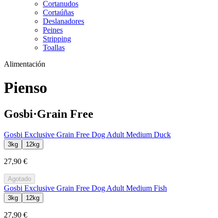
Cortanudos
Cortaúñas
Deslanadores
Peines
Stripping
Toallas
Alimentación
Pienso
Gosbi
·
Grain Free
Gosbi Exclusive Grain Free Dog Adult Medium Duck
3kg
12kg
27,90 €
Agotado
Gosbi Exclusive Grain Free Dog Adult Medium Fish
3kg
12kg
27,90 €