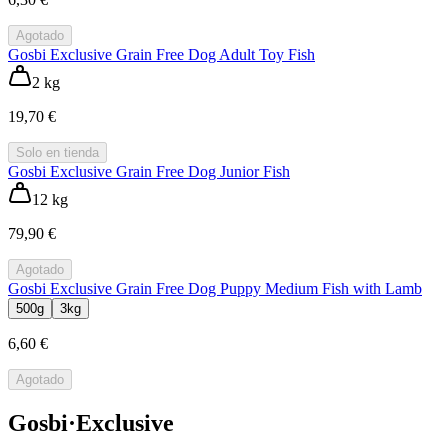
Agotado
Gosbi Exclusive Grain Free Dog Adult Toy Fish
2 kg
19,70 €
Solo en tienda
Gosbi Exclusive Grain Free Dog Junior Fish
12 kg
79,90 €
Agotado
Gosbi Exclusive Grain Free Dog Puppy Medium Fish with Lamb
500g
3kg
6,60 €
Agotado
Gosbi
·
Exclusive