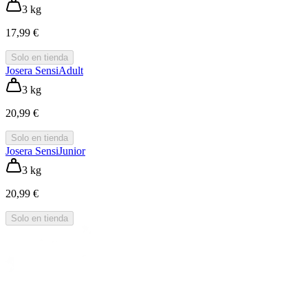
3 kg
17,99 €
Solo en tienda
Josera SensiAdult
3 kg
20,99 €
Solo en tienda
Josera SensiJunior
3 kg
20,99 €
Solo en tienda