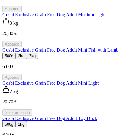
Agotado
Gosbi Exclusive Grain Free Dog Adult Medium Light
3 kg
26,80 €
Agotado
Gosbi Exclusive Grain Free Dog Adult Mini Fish with Lamb
500g
2kg
7kg
6,60 €
Agotado
Gosbi Exclusive Grain Free Dog Adult Mini Light
2 kg
20,70 €
Solo en tienda
Gosbi Exclusive Grain Free Dog Adult Toy Duck
500g
2kg
6,30 €