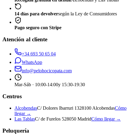
14 días para devolver
según la Ley de Consumidores
Pago seguro con Stripe
Atención al cliente
+34 693 50 65 04
WhatsApp
info@pelohocicopata.com
Mar-Sáb · 10:00-14:00
y 15:30-19:30
Centros
Alcobendas
C/ Dolores Ibarruri 13
28100 Alcobendas
Cómo
llegar →
Las Tablas
C/ de Furelos 5
28050 Madrid
Cómo llegar →
Peluquería