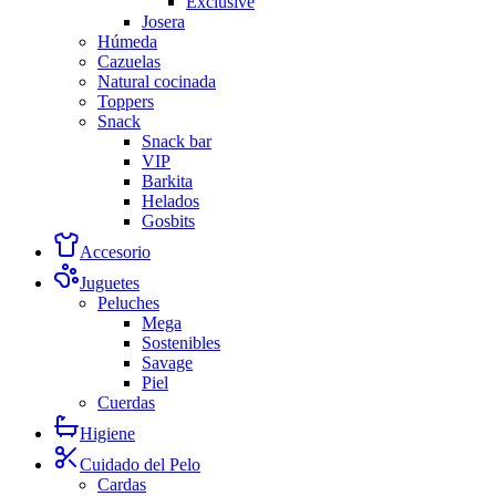
Exclusive
Josera
Húmeda
Cazuelas
Natural cocinada
Toppers
Snack
Snack bar
VIP
Barkita
Helados
Gosbits
Accesorio
Juguetes
Peluches
Mega
Sostenibles
Savage
Piel
Cuerdas
Higiene
Cuidado del Pelo
Cardas