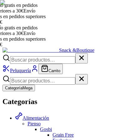
gratis en pedidos
ores a 30€
Envío
en pedidos superiores
gratis en pedidos
ores a 30€
Envío
en pedidos superiores
Snack &
Boutique
Peluquería
Carrito
Categoría
Mega
Categorías
Alimentación
Pienso
Gosbi
Grain Free