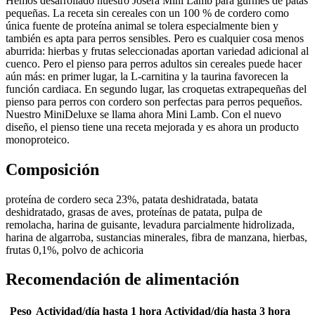
Hemos desarrollado nuestro Josera Mini Lamb para gurmés de patas
pequeñas. La receta sin cereales con un 100 % de cordero como
única fuente de proteína animal se tolera especialmente bien y
también es apta para perros sensibles. Pero es cualquier cosa menos
aburrida: hierbas y frutas seleccionadas aportan variedad adicional al
cuenco. Pero el pienso para perros adultos sin cereales puede hacer
aún más: en primer lugar, la L-carnitina y la taurina favorecen la
función cardiaca. En segundo lugar, las croquetas extrapequeñas del
pienso para perros con cordero son perfectas para perros pequeños.
Nuestro MiniDeluxe se llama ahora Mini Lamb. Con el nuevo
diseño, el pienso tiene una receta mejorada y es ahora un producto
monoproteico.
Composición
proteína de cordero seca 23%, patata deshidratada, batata
deshidratado, grasas de aves, proteínas de patata, pulpa de
remolacha, harina de guisante, levadura parcialmente hidrolizada,
harina de algarroba, sustancias minerales, fibra de manzana, hierbas,
frutas 0,1%, polvo de achicoria
Recomendación de alimentación
Peso
Actividad/día hasta 1 hora
Actividad/día hasta 3 hora