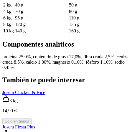
2 kg
40 g
50 g
4 kg
70 g
80 g
6 kg
95 g
110 g
8 kg
120 g
135 g
10 kg
140 g
160 g
Componentes analíticos
proteína 25,0%, contenido de grasa 17,0%, fibra cruda 2,5%, ceniza
cruda 8,5%, calcio 1,80%, magnesio 0,10%, fósforo 1,10%, sodio
0,45%
También te puede interesar
Josera Chicken & Rice
3 kg
14,99 €
Solo en tienda
Josera Fiesta Plus