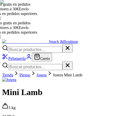
ratis en pedidos
res a 30€
Envío
n pedidos superiores
ratis en pedidos
res a 30€
Envío
n pedidos superiores
Snack &
Boutique
Peluquería
Carrito
Tienda
Pienso
Josera
Josera Mini Lamb
Mini Lamb
3 kg