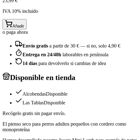
23,99 €
IVA
10
% incluido
Añadir
o paga ahora
Envío gratis
a partir de
30
€ — si no, solo
4,90 €
Entrega en 24/48h
laborables en península
14 días
para devolverlo si cambias de idea
Disponible en tienda
Alcobendas
Disponible
Las Tablas
Disponible
Recógelo gratis sin pagar envío.
El pienso seco para perros adultos pequeños con cordero como
monoproteína