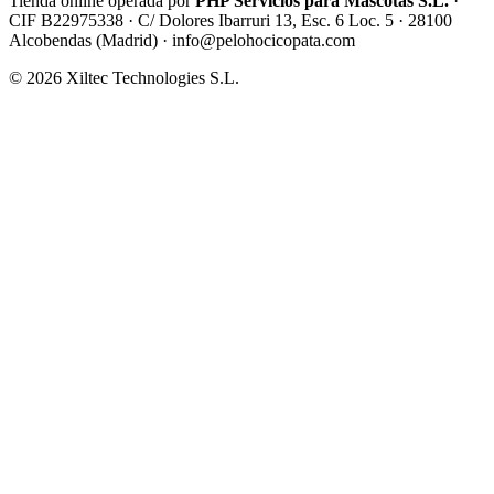
Tienda online operada por
PHP Servicios para Mascotas S.L.
·
CIF B22975338 · C/ Dolores Ibarruri 13, Esc. 6 Loc. 5 · 28100
Alcobendas (Madrid) ·
info@pelohocicopata.com
© 2026 Xiltec Technologies S.L.