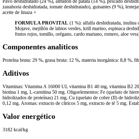
Pavo deshidratado (24 %), almidón de patata (14 %), pescado deshidra
zanahoria deshidratada, tomate deshidratado), guisantes (9 %), lenteja
aceite de linaza +
FORMULA PROVITAL
(1 %): alfalfa deshidratada, inulin
Mojave, mejillón de labios verdes, krill marino, espinaca deshid
frutos rojos, tomillo, orégano, cardo mariano, romero, aloe vera)
Componentes analíticos
Proteína bruta: 29 %, grasa bruta: 12 %, materia inorgánica: 8,8 %, f
Aditivos
Vitaminas: Vitamina A 16000 UI, vitamina B1 40 mg, vitamina B2 20 
biotina 1 mg, L-carnitina 50 mg. Oligoelementos: Fe (quelato de hierr
hidrolizados de proteínas) 21 mg, Cu (quelato de cobre (II) de hidro
0,12 mg. Aromas: extracto de cítricos 5 mg, extracto de té 5 mg. Es
Valor energético
3182 kcal/kg