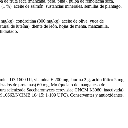
a de fruta seca (manzana, pera, piña), pulpa de remolacha seca,
 (1 %), aceite de salmón, sustancias minerales, semillas de plantago,
mg/kg), condroitina (800 mg/kg), aceite de oliva, yuca de
tural de luteína), diente de león, hojas de menta, manzanilla,
shidratado.
ina D3 1600 UI, vitamina E 200 mg, taurina 2 g, ácido fólico 5 mg,
rolizados de proteínas) 60 mg, Mn (quelato de manganeso de
evadura selenizada Saccharomyces cerevisiae CNCM I-3060, inactivada)
um DSM 10663/NCIMB 10415: 1·109 UFC). Conservantes y antioxidantes.