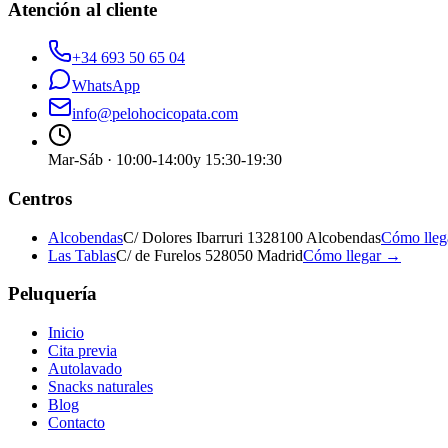
Atención al cliente
+34 693 50 65 04
WhatsApp
info@pelohocicopata.com
Mar-Sáb · 10:00-14:00
y 15:30-19:30
Centros
Alcobendas
C/ Dolores Ibarruri 13
28100 Alcobendas
Cómo lle
Las Tablas
C/ de Furelos 5
28050 Madrid
Cómo llegar →
Peluquería
Inicio
Cita previa
Autolavado
Snacks naturales
Blog
Contacto