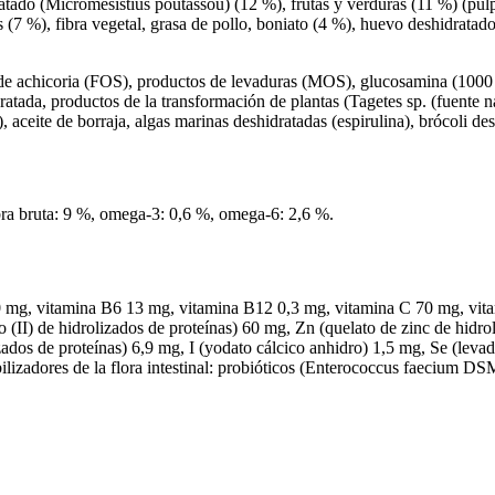
tado (Micromesistius poutassou) (12 %), frutas y verduras (11 %) (pulp
s (7 %), fibra vegetal, grasa de pollo, boniato (4 %), huevo deshidratado
a de achicoria (FOS), productos de levaduras (MOS), glucosamina (1000 
ratada, productos de la transformación de plantas (Tagetes sp. (fuente na
, aceite de borraja, algas marinas deshidratadas (espirulina), brócoli de
ibra bruta: 9 %, omega-3: 0,6 %, omega-6: 2,6 %.
mg, vitamina B6 13 mg, vitamina B12 0,3 mg, vitamina C 70 mg, vitam
o (II) de hidrolizados de proteínas) 60 mg, Zn (quelato de zinc de hid
lizados de proteínas) 6,9 mg, I (yodato cálcico anhidro) 1,5 mg, Se (l
tabilizadores de la flora intestinal: probióticos (Enterococcus faeci