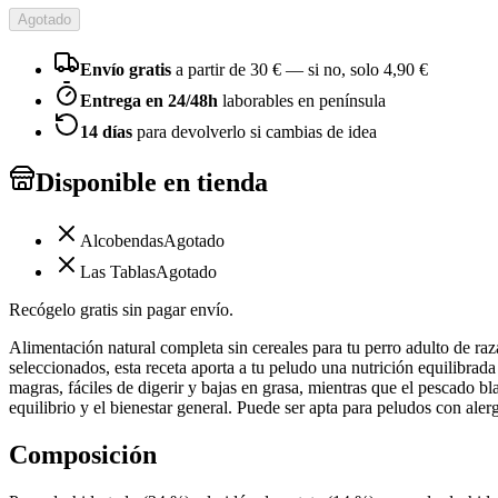
Agotado
Envío gratis
a partir de
30
€ — si no, solo
4,90 €
Entrega en 24/48h
laborables en península
14 días
para devolverlo si cambias de idea
Disponible en tienda
Alcobendas
Agotado
Las Tablas
Agotado
Recógelo gratis sin pagar envío.
Alimentación natural completa sin cereales para tu perro adulto de ra
seleccionados, esta receta aporta a tu peludo una nutrición equilibrada
magras, fáciles de digerir y bajas en grasa, mientras que el pescado b
equilibrio y el bienestar general. Puede ser apta para peludos con ale
Composición