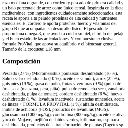
raza mediana o grande, con cordero y pescado de primera calidad y
un bajo porcentaje de arroz como único cereal. Inspirada en la dieta
mediterránea, con ingredientes cuidadosamente seleccionados, esta
receta le aporta a tu peludo proteínas de alta calidad y nutrientes
esenciales. El cordero le aporta proteínas, hierro y vitaminas del
grupo B que acompañan su desarrollo físico. El pescado le
proporciona omega-3, que ayuda a cuidar su piel, el brillo del pelaje
y el buen estado de las articulaciones. Y con nuestra exclusiva
fórmula ProVital, que apoya su equilibrio y el bienestar general.
Tamaño de la croqueta: ±18 mm
Composición
Pescado (27 %) (Micromesistius poutassou deshidratado (16 %),
Salmo salar deshidratado (10 %), aceite de salmón), arroz (25 %),
guisantes (19 %), grasa de pollo, frutas y verduras (9 %) (pulpa de
fruta seca (manzana, pera, piña), pulpa de remolacha seca, zanahoria
deshidratada, pulpa de tomate), cordero deshidratado (6 %), huevo
deshidratado (1 %), levadura inactivada, sustancias minerales, aceite
de linaza + FORMULA PROVITAL (1 %): alfalfa deshidratada,
inulina de achicoria (FOS), productos de levaduras (MOS),
glucosamina (1000 mg/kg), condroitina (800 mg/kg), aceite de oliva,
yuca de Mojave, mejillón de labios verdes, krill marino, espinaca
deshidratada, productos de la transformación de plantas (Tagetes sp.