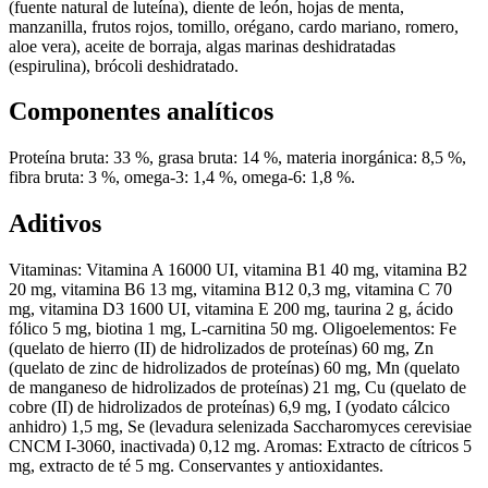
(fuente natural de luteína), diente de león, hojas de menta,
manzanilla, frutos rojos, tomillo, orégano, cardo mariano, romero,
aloe vera), aceite de borraja, algas marinas deshidratadas
(espirulina), brócoli deshidratado.
Componentes analíticos
Proteína bruta: 33 %, grasa bruta: 14 %, materia inorgánica: 8,5 %,
fibra bruta: 3 %, omega-3: 1,4 %, omega-6: 1,8 %.
Aditivos
Vitaminas: Vitamina A 16000 UI, vitamina B1 40 mg, vitamina B2
20 mg, vitamina B6 13 mg, vitamina B12 0,3 mg, vitamina C 70
mg, vitamina D3 1600 UI, vitamina E 200 mg, taurina 2 g, ácido
fólico 5 mg, biotina 1 mg, L-carnitina 50 mg. Oligoelementos: Fe
(quelato de hierro (II) de hidrolizados de proteínas) 60 mg, Zn
(quelato de zinc de hidrolizados de proteínas) 60 mg, Mn (quelato
de manganeso de hidrolizados de proteínas) 21 mg, Cu (quelato de
cobre (II) de hidrolizados de proteínas) 6,9 mg, I (yodato cálcico
anhidro) 1,5 mg, Se (levadura selenizada Saccharomyces cerevisiae
CNCM I-3060, inactivada) 0,12 mg. Aromas: Extracto de cítricos 5
mg, extracto de té 5 mg. Conservantes y antioxidantes.