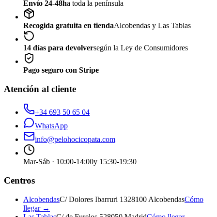
Envío 24-48h
a toda la península
Recogida gratuita en tienda
Alcobendas y Las Tablas
14 días para devolver
según la Ley de Consumidores
Pago seguro con Stripe
Atención al cliente
+34 693 50 65 04
WhatsApp
info@pelohocicopata.com
Mar-Sáb · 10:00-14:00
y 15:30-19:30
Centros
Alcobendas
C/ Dolores Ibarruri 13
28100 Alcobendas
Cómo
llegar →
Las Tablas
C/ de Furelos 5
28050 Madrid
Cómo llegar →