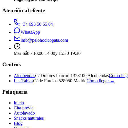
Atención al cliente
+34 693 50 65 04
WhatsApp
info@pelohocicopata.com
Mar-Sáb · 10:00-14:00
y 15:30-19:30
Centros
Alcobendas
C/ Dolores Ibarruri 13
28100 Alcobendas
Cómo lle
Las Tablas
C/ de Furelos 5
28050 Madrid
Cómo llegar →
Peluquería
Inicio
Cita previa
Autolavado
Snacks naturales
Blog