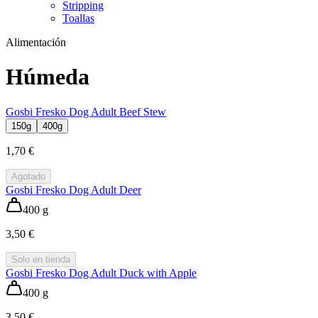
Stripping
Toallas
Alimentación
Húmeda
Gosbi Fresko Dog Adult Beef Stew
150g
400g
1,70 €
Agotado
Gosbi Fresko Dog Adult Deer
400 g
3,50 €
Solo en tienda
Gosbi Fresko Dog Adult Duck with Apple
400 g
3,50 €