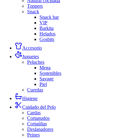
Natural cocinada
Toppers
Snack
Snack bar
VIP
Barkita
Helados
Gosbits
Accesorio
Juguetes
Peluches
Mega
Sostenibles
Savage
Piel
Cuerdas
Higiene
Cuidado del Pelo
Cardas
Cortanudos
Cortaúñas
Deslanadores
Peines