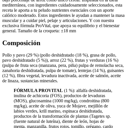
mediterránea, con ingredientes cuidadosamente seleccionados, esta
receta le aporta a tu peludo nutrientes esenciales con un aporte
calórico moderado. Estos ingredientes le ayudan a mantener la masa
muscular y a cuidar piel, pelaje y articulaciones. Y con nuestra
exclusiva fórmula ProVital, que apoya su equilibrio y el bienestar
general. Tamaño de la croqueta: ±18 mm
Composición
Pollo y pavo (29 %) (pollo deshidratado (18 %), grasa de pollo,
pavo deshidratado (5 %)), arroz (22 %), frutas y verduras (16 %)
(pulpa de fruta seca (manzana, pera, piña) pulpa de remolacha seca,
zanahoria deshidratada, pulpa de tomate), lentejas (14 %), guisantes
(12 %), fibra vegetal, levadura inactivada, aceite de salmón, aceite
de linaza, sustancias minerales.
FÓRMULA PROVITAL
(1 %): alfalfa deshidratada,
inulina de achicoria (FOS), productos de levaduras
(MOS), glucosamina (1000 mg/kg), condroitina (800
mg/kg), aceite de oliva, yuca de Mojave, mejillón de
labios verdes, krill marino, espinaca deshidratada,
productos de la transformación de plantas (Tagetes sp.
(fuente natural de luteína), diente de león, hojas de
menta, manzanilla, frutos rojos, tomillo, orégano, cardo