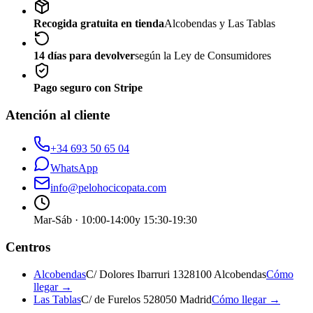
Recogida gratuita en tienda
Alcobendas y Las Tablas
14 días para devolver
según la Ley de Consumidores
Pago seguro con Stripe
Atención al cliente
+34 693 50 65 04
WhatsApp
info@pelohocicopata.com
Mar-Sáb · 10:00-14:00
y 15:30-19:30
Centros
Alcobendas
C/ Dolores Ibarruri 13
28100 Alcobendas
Cómo
llegar →
Las Tablas
C/ de Furelos 5
28050 Madrid
Cómo llegar →