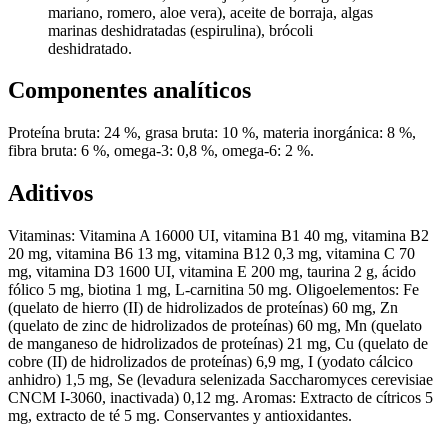
mariano, romero, aloe vera), aceite de borraja, algas
marinas deshidratadas (espirulina), brócoli
deshidratado.
Componentes analíticos
Proteína bruta: 24 %, grasa bruta: 10 %, materia inorgánica: 8 %,
fibra bruta: 6 %, omega-3: 0,8 %, omega-6: 2 %.
Aditivos
Vitaminas: Vitamina A 16000 UI, vitamina B1 40 mg, vitamina B2
20 mg, vitamina B6 13 mg, vitamina B12 0,3 mg, vitamina C 70
mg, vitamina D3 1600 UI, vitamina E 200 mg, taurina 2 g, ácido
fólico 5 mg, biotina 1 mg, L-carnitina 50 mg. Oligoelementos: Fe
(quelato de hierro (II) de hidrolizados de proteínas) 60 mg, Zn
(quelato de zinc de hidrolizados de proteínas) 60 mg, Mn (quelato
de manganeso de hidrolizados de proteínas) 21 mg, Cu (quelato de
cobre (II) de hidrolizados de proteínas) 6,9 mg, I (yodato cálcico
anhidro) 1,5 mg, Se (levadura selenizada Saccharomyces cerevisiae
CNCM I-3060, inactivada) 0,12 mg. Aromas: Extracto de cítricos 5
mg, extracto de té 5 mg. Conservantes y antioxidantes.