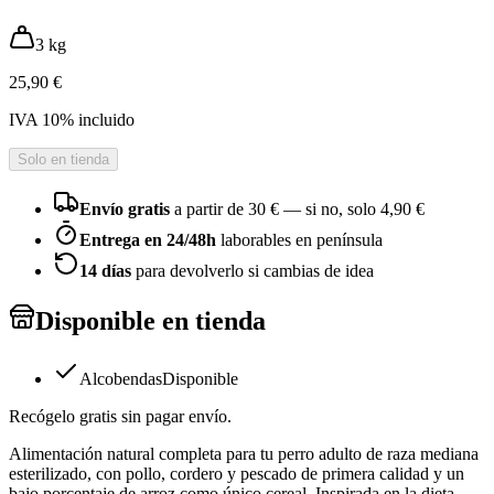
3 kg
25,90 €
IVA
10
% incluido
Solo en tienda
Envío gratis
a partir de
30
€ — si no, solo
4,90 €
Entrega en 24/48h
laborables en península
14 días
para devolverlo si cambias de idea
Disponible en tienda
Alcobendas
Disponible
Recógelo gratis sin pagar envío.
Alimentación natural completa para tu perro adulto de raza mediana
esterilizado, con pollo, cordero y pescado de primera calidad y un
bajo porcentaje de arroz como único cereal. Inspirada en la dieta