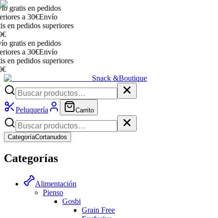
 gratis en pedidos
iores a 30€
Envío
 en pedidos superiores
 gratis en pedidos
iores a 30€
Envío
 en pedidos superiores
Snack &
Boutique
Peluquería
Carrito
Categoría
Cortanudos
Categorías
Alimentación
Pienso
Gosbi
Grain Free