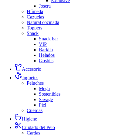
Exclusive
Josera
Húmeda
Cazuelas
Natural cocinada
Toppers
Snack
Snack bar
VIP
Barkita
Helados
Gosbits
Accesorio
Juguetes
Peluches
Mega
Sostenibles
Savage
Piel
Cuerdas
Higiene
Cuidado del Pelo
Cardas