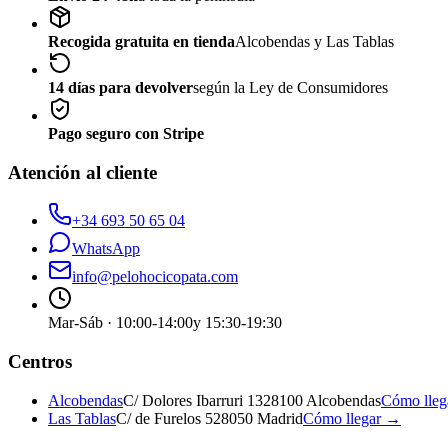
Recogida gratuita en tienda
Alcobendas y Las Tablas
14 días para devolver
según la Ley de Consumidores
Pago seguro con Stripe
Atención al cliente
+34 693 50 65 04
WhatsApp
info@pelohocicopata.com
Mar-Sáb · 10:00-14:00
y 15:30-19:30
Centros
Alcobendas
C/ Dolores Ibarruri 13
28100 Alcobendas
Cómo lle
Las Tablas
C/ de Furelos 5
28050 Madrid
Cómo llegar →