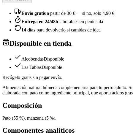
Envío gratis
a partir de
30
€ — si no, solo
4,90 €
Entrega en 24/48h
laborables en península
14 días
para devolverlo si cambias de idea
Disponible en tienda
Alcobendas
Disponible
Las Tablas
Disponible
Recógelo gratis sin pagar envío.
Alimentación natural húmeda complementaria para tu perro adulto. Sin c
elaborada con pato como ingrediente principal, que aporta ácidos gras
Composición
Pato (55 %), manzana (5 %).
Componentes analíticos