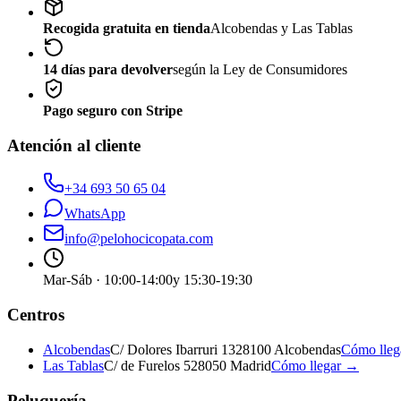
Recogida gratuita en tienda
Alcobendas y Las Tablas
14 días para devolver
según la Ley de Consumidores
Pago seguro con Stripe
Atención al cliente
+34 693 50 65 04
WhatsApp
info@pelohocicopata.com
Mar-Sáb · 10:00-14:00
y 15:30-19:30
Centros
Alcobendas
C/ Dolores Ibarruri 13
28100 Alcobendas
Cómo lle
Las Tablas
C/ de Furelos 5
28050 Madrid
Cómo llegar →
Peluquería