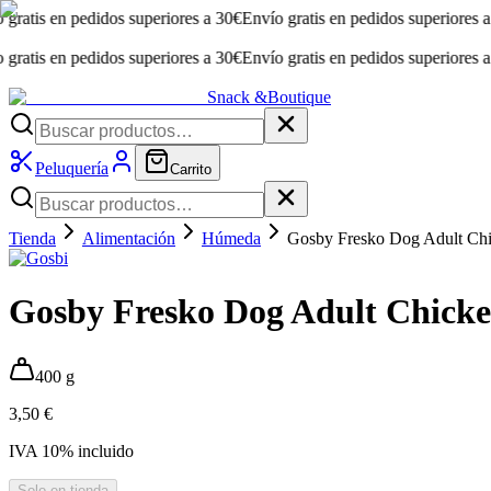
s en pedidos superiores a 30€
Envío gratis en pedidos superiores a 30€
En
s en pedidos superiores a 30€
Envío gratis en pedidos superiores a 30€
En
Snack &
Boutique
Peluquería
Carrito
Tienda
Alimentación
Húmeda
Gosby Fresko Dog Adult Chi
Gosby Fresko Dog Adult Chicke
400 g
3,50 €
IVA
10
% incluido
Solo en tienda