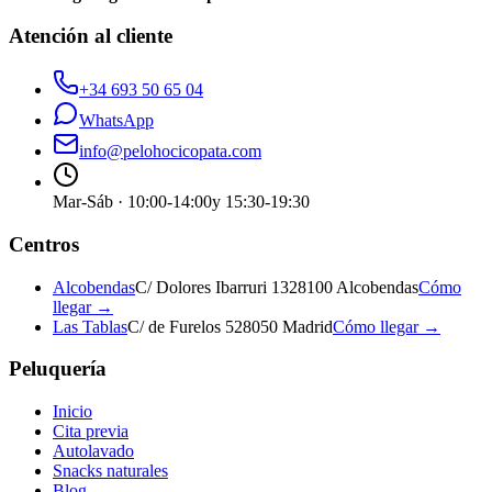
Atención al cliente
+34 693 50 65 04
WhatsApp
info@pelohocicopata.com
Mar-Sáb · 10:00-14:00
y 15:30-19:30
Centros
Alcobendas
C/ Dolores Ibarruri 13
28100 Alcobendas
Cómo
llegar →
Las Tablas
C/ de Furelos 5
28050 Madrid
Cómo llegar →
Peluquería
Inicio
Cita previa
Autolavado
Snacks naturales
Blog