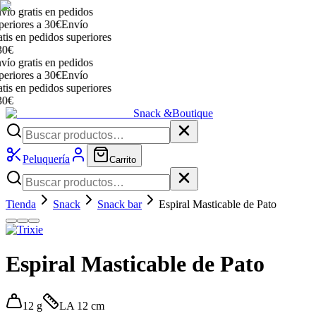
o gratis en pedidos
riores a 30€
Envío
s en pedidos superiores
€
o gratis en pedidos
riores a 30€
Envío
s en pedidos superiores
€
Snack &
Boutique
Peluquería
Carrito
Tienda
Snack
Snack bar
Espiral Masticable de Pato
Espiral Masticable de Pato
12 g
LA 12 cm