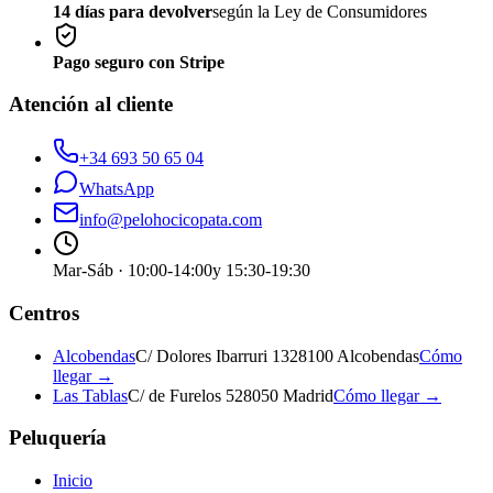
14 días para devolver
según la Ley de Consumidores
Pago seguro con Stripe
Atención al cliente
+34 693 50 65 04
WhatsApp
info@pelohocicopata.com
Mar-Sáb · 10:00-14:00
y 15:30-19:30
Centros
Alcobendas
C/ Dolores Ibarruri 13
28100 Alcobendas
Cómo
llegar →
Las Tablas
C/ de Furelos 5
28050 Madrid
Cómo llegar →
Peluquería
Inicio