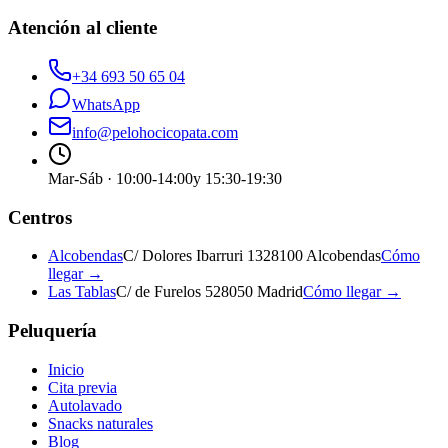
Atención al cliente
+34 693 50 65 04
WhatsApp
info@pelohocicopata.com
Mar-Sáb · 10:00-14:00
y 15:30-19:30
Centros
Alcobendas
C/ Dolores Ibarruri 13
28100 Alcobendas
Cómo
llegar →
Las Tablas
C/ de Furelos 5
28050 Madrid
Cómo llegar →
Peluquería
Inicio
Cita previa
Autolavado
Snacks naturales
Blog