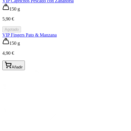
VIP Caprichos Pescado con Zanahoria
150 g
5,90 €
Agotado
VIP Fingers Pato & Manzana
150 g
4,90 €
Añadir