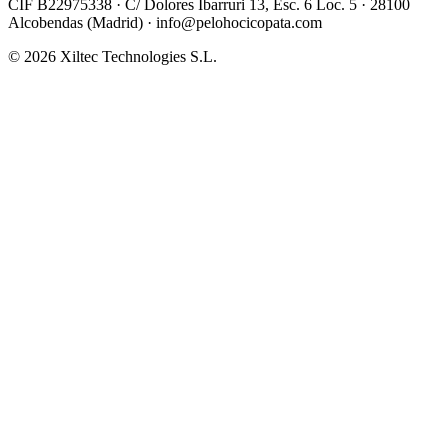
CIF B22975338 · C/ Dolores Ibarruri 13, Esc. 6 Loc. 5 · 28100
Alcobendas (Madrid) ·
info@pelohocicopata.com
© 2026 Xiltec Technologies S.L.