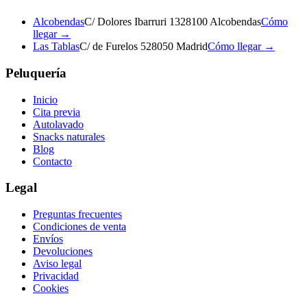
Alcobendas
C/ Dolores Ibarruri 13
28100 Alcobendas
Cómo
llegar →
Las Tablas
C/ de Furelos 5
28050 Madrid
Cómo llegar →
Peluquería
Inicio
Cita previa
Autolavado
Snacks naturales
Blog
Contacto
Legal
Preguntas frecuentes
Condiciones de venta
Envíos
Devoluciones
Aviso legal
Privacidad
Cookies