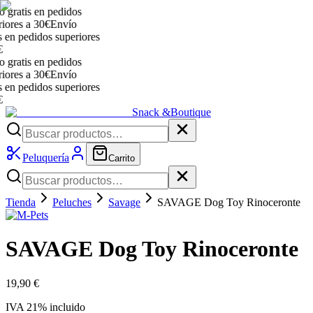
ratis en pedidos
res a 30€
Envío
n pedidos superiores
ratis en pedidos
res a 30€
Envío
n pedidos superiores
Snack &
Boutique
Peluquería
Carrito
Tienda
Peluches
Savage
SAVAGE Dog Toy Rinoceronte
SAVAGE Dog Toy Rinoceronte
19,90 €
IVA
21
% incluido