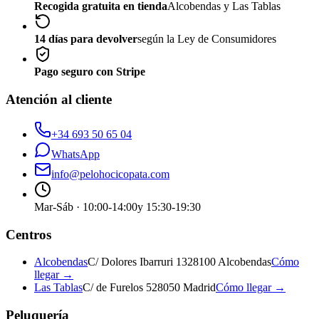
Recogida gratuita en tienda
Alcobendas y Las Tablas
14 días para devolver
según la Ley de Consumidores
Pago seguro con Stripe
Atención al cliente
+34 693 50 65 04
WhatsApp
info@pelohocicopata.com
Mar-Sáb · 10:00-14:00
y 15:30-19:30
Centros
Alcobendas
C/ Dolores Ibarruri 13
28100 Alcobendas
Cómo
llegar →
Las Tablas
C/ de Furelos 5
28050 Madrid
Cómo llegar →
Peluquería