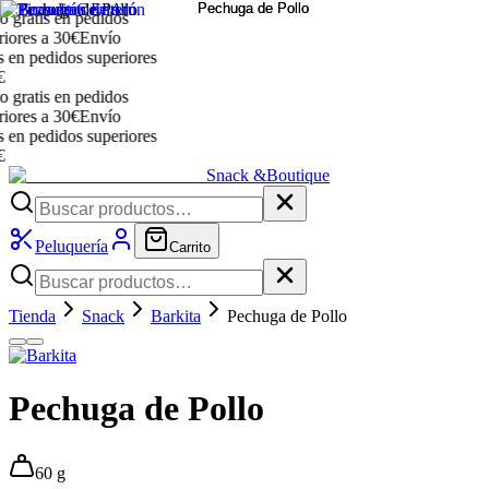
ratis en pedidos
ores a 30€
Envío
en pedidos superiores
ratis en pedidos
ores a 30€
Envío
en pedidos superiores
Snack &
Boutique
Peluquería
Carrito
Tienda
Snack
Barkita
Pechuga de Pollo
Pechuga de Pollo
60 g