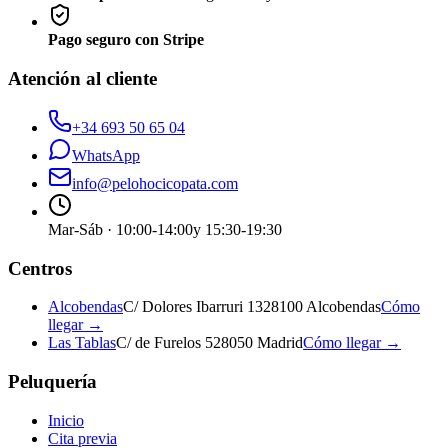
Pago seguro con Stripe
Atención al cliente
+34 693 50 65 04
WhatsApp
info@pelohocicopata.com
Mar-Sáb · 10:00-14:00
y 15:30-19:30
Centros
Alcobendas
C/ Dolores Ibarruri 13
28100 Alcobendas
Cómo
llegar →
Las Tablas
C/ de Furelos 5
28050 Madrid
Cómo llegar →
Peluquería
Inicio
Cita previa