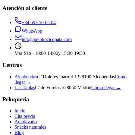
Atención al cliente
+34 693 50 65 04
WhatsApp
info@pelohocicopata.com
Mar-Sáb · 10:00-14:00
y 15:30-19:30
Centros
Alcobendas
C/ Dolores Ibarruri 13
28100 Alcobendas
Cómo
llegar →
Las Tablas
C/ de Furelos 5
28050 Madrid
Cómo llegar →
Peluquería
Inicio
Cita previa
Autolavado
Snacks naturales
Blog