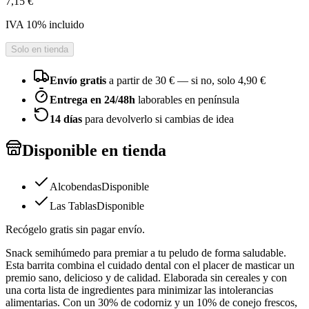
7,15 €
IVA
10
% incluido
Solo en tienda
Envío gratis
a partir de
30
€ — si no, solo
4,90 €
Entrega en 24/48h
laborables en península
14 días
para devolverlo si cambias de idea
Disponible en tienda
Alcobendas
Disponible
Las Tablas
Disponible
Recógelo gratis sin pagar envío.
Snack semihúmedo para premiar a tu peludo de forma saludable.
Esta barrita combina el cuidado dental con el placer de masticar un
premio sano, delicioso y de calidad. Elaborada sin cereales y con
una corta lista de ingredientes para minimizar las intolerancias
alimentarias. Con un 30% de codorniz y un 10% de conejo frescos,