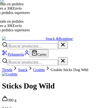
is en pedidos
 a 30€
Envío
edidos superiores
is en pedidos
 a 30€
Envío
edidos superiores
Snack &
Boutique
Peluquería
Carrito
Tienda
Snack
Gosbits
Gosbits Sticks Dog Wild
Sticks Dog Wild
300 g