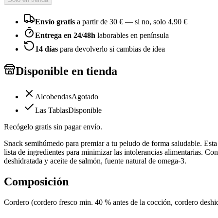
Envío gratis
a partir de
30
€ — si no, solo
4,90 €
Entrega en 24/48h
laborables en península
14 días
para devolverlo si cambias de idea
Disponible en tienda
Alcobendas
Agotado
Las Tablas
Disponible
Recógelo gratis sin pagar envío.
Snack semihúmedo para premiar a tu peludo de forma saludable. Esta ba
lista de ingredientes para minimizar las intolerancias alimentarias. C
deshidratada y aceite de salmón, fuente natural de omega-3.
Composición
Cordero (cordero fresco min. 40 % antes de la cocción, cordero deshidr