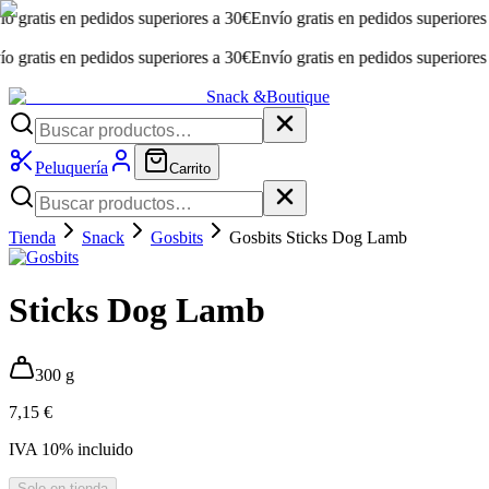
atis en pedidos superiores a 30€
Envío gratis en pedidos superiores a 3
atis en pedidos superiores a 30€
Envío gratis en pedidos superiores a 3
Snack &
Boutique
Peluquería
Carrito
Tienda
Snack
Gosbits
Gosbits Sticks Dog Lamb
Sticks Dog Lamb
300 g
7,15 €
IVA
10
% incluido
Solo en tienda