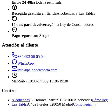
Envío 24-48h
a toda la península
Recogida gratuita en tienda
Alcobendas y Las Tablas
14 días para devolver
según la Ley de Consumidores
Pago seguro con Stripe
Atención al cliente
+34 693 50 65 04
WhatsApp
info@pelohocicopata.com
Mar-Sáb · 10:00-14:00
y 15:30-19:30
Centros
Alcobendas
C/ Dolores Ibarruri 13
28100 Alcobendas
Cómo lle
Las Tablas
C/ de Furelos 5
28050 Madrid
Cómo llegar →