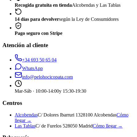
Recogida gratuita en tienda
Alcobendas y Las Tablas
14 días para devolver
según la Ley de Consumidores
Pago seguro con Stripe
Atención al cliente
+34 693 50 65 04
WhatsApp
info@pelohocicopata.com
Mar-Sáb · 10:00-14:00
y 15:30-19:30
Centros
Alcobendas
C/ Dolores Ibarruri 13
28100 Alcobendas
Cómo
llegar →
Las Tablas
C/ de Furelos 5
28050 Madrid
Cómo llegar →