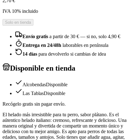
2,70 €
IVA
10
% incluido
Solo en tienda
Envío gratis
a partir de
30
€ — si no, solo
4,90 €
Entrega en 24/48h
laborables en península
14 días
para devolverlo si cambias de idea
Disponible en tienda
Alcobendas
Disponible
Las Tablas
Disponible
Recógelo gratis sin pagar envío.
El helado más irresistible para tu perro, sabor plátano. Es el
aútentico helado italiano: cremoso, refrescante y delicioso. Una
manera original y divertida de compartir un momento único y
delicioso con tu mejor amigo. Es apto para perros de todas las
edades, tamaños y antojos. Solo tienes que añadir agua, agitar,