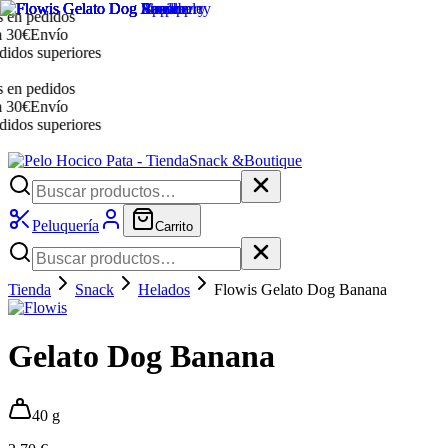
en pedidos
30€
Envío
dos superiores
en pedidos
30€
Envío
dos superiores
Snack &
Boutique
Peluquería
Carrito
Tienda
Snack
Helados
Flowis Gelato Dog Banana
Gelato Dog Banana
40 g