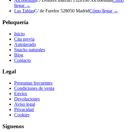
Alcobendas
C/ Dolores Ibarruri 13
28100 Alcobendas
Cómo
llegar →
Las Tablas
C/ de Furelos 5
28050 Madrid
Cómo llegar →
Peluquería
Inicio
Cita previa
Autolavado
Snacks naturales
Blog
Contacto
Legal
Preguntas frecuentes
Condiciones de venta
Envíos
Devoluciones
Aviso legal
Privacidad
Cookies
Síguenos