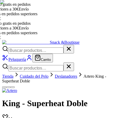
ratis en pedidos
res a 30€
Envío
n pedidos superiores
ratis en pedidos
res a 30€
Envío
n pedidos superiores
Snack &
Boutique
Peluquería
Carrito
Tienda
Cuidado del Pelo
Deslanadores
Artero King -
Superheat Doble
King - Superheat Doble