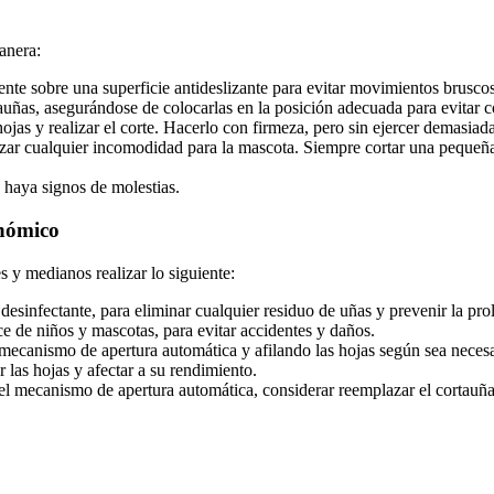
anera:
nte sobre una superficie antideslizante para evitar movimientos bruscos
tauñas, asegurándose de colocarlas en la posición adecuada para evitar c
jas y realizar el corte. Hacerlo con firmeza, pero sin ejercer demasiada 
ar cualquier incomodidad para la mascota. Siempre cortar una pequeña p
 haya signos de molestias.
onómico
 y medianos realizar lo siguiente:
sinfectante, para eliminar cualquier residuo de uñas y prevenir la prol
ce de niños y mascotas, para evitar accidentes y daños.
mecanismo de apertura automática y afilando las hojas según sea necesar
 las hojas y afectar a su rendimiento.
n el mecanismo de apertura automática, considerar reemplazar el cortauña