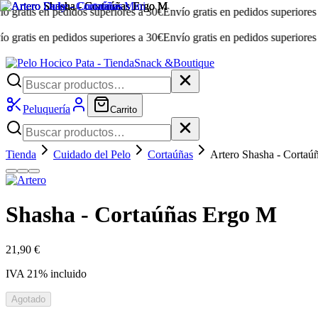
is en pedidos superiores a 30€
Envío gratis en pedidos superiores a 30€
is en pedidos superiores a 30€
Envío gratis en pedidos superiores a 30€
Snack &
Boutique
Peluquería
Carrito
Tienda
Cuidado del Pelo
Cortaúñas
Artero Shasha - Cortaú
Shasha - Cortaúñas Ergo M
21,90 €
IVA
21
% incluido
Agotado