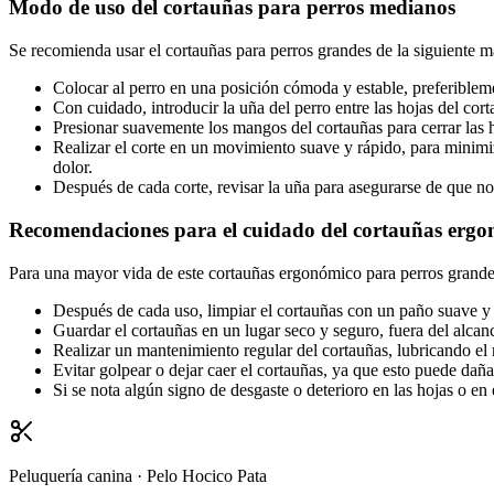
Modo de uso del cortauñas para perros medianos
Se recomienda usar el cortauñas para perros grandes de la siguiente m
Colocar al perro en una posición cómoda y estable, preferibleme
Con cuidado, introducir la uña del perro entre las hojas del cor
Presionar suavemente los mangos del cortauñas para cerrar las ho
Realizar el corte en un movimiento suave y rápido, para minimiz
dolor.
Después de cada corte, revisar la uña para asegurarse de que no
Recomendaciones para el cuidado del cortauñas erg
Para una mayor vida de este cortauñas ergonómico para perros grandes
Después de cada uso, limpiar el cortauñas con un paño suave y de
Guardar el cortauñas en un lugar seco y seguro, fuera del alcan
Realizar un mantenimiento regular del cortauñas, lubricando el 
Evitar golpear o dejar caer el cortauñas, ya que esto puede dañar
Si se nota algún signo de desgaste o deterioro en las hojas o e
Peluquería canina · Pelo Hocico Pata