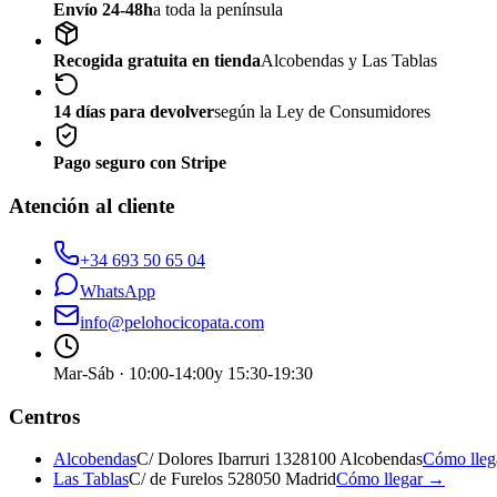
Envío 24-48h
a toda la península
Recogida gratuita en tienda
Alcobendas y Las Tablas
14 días para devolver
según la Ley de Consumidores
Pago seguro con Stripe
Atención al cliente
+34 693 50 65 04
WhatsApp
info@pelohocicopata.com
Mar-Sáb · 10:00-14:00
y 15:30-19:30
Centros
Alcobendas
C/ Dolores Ibarruri 13
28100 Alcobendas
Cómo lle
Las Tablas
C/ de Furelos 5
28050 Madrid
Cómo llegar →