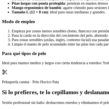
Púas largas con punta protegida
: penetran en mantos densos 
Mango ergonómico de bambú
: agarre cómodo para sesiones l
Tamaño L (12 × 8 cm)
: ideal para razas medianas y grandes.
Modo de empleo
Empieza por zonas menos sensibles (lomo, flancos) con presió
Pasa la carda en la dirección del crecimiento del pelo, abriend
Para zonas sensibles (axilas, ingles, contorno facial) usa pasad
Limpia el manto de pelo acumulado entre las púas tras cada par
Para qué tipos de pelo
Ideal para mantos medios y largos con cierta tendencia a enredos: York
Peluquería canina · Pelo Hocico Pata
Si lo prefieres, te lo cepillamos y deslanam
Sesión profesional sin baño: deshacemos enredos y eliminamos el pe