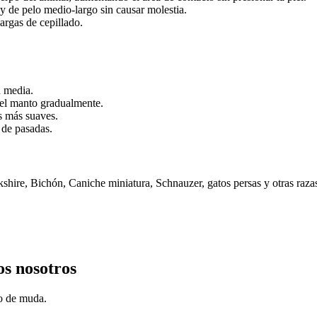
y de pelo medio-largo sin causar molestia.
argas de cepillado.
n media.
o el manto gradualmente.
as más suaves.
 de pasadas.
shire, Bichón, Caniche miniatura, Schnauzer, gatos persas y otras razas
os nosotros
lo de muda.