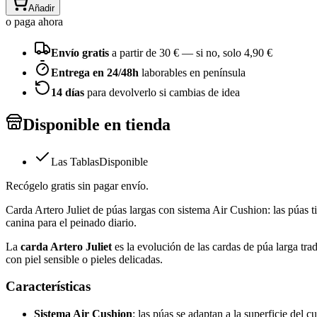
Añadir
o paga ahora
Envío gratis
a partir de
30
€ — si no, solo
4,90 €
Entrega en 24/48h
laborables en península
14 días
para devolverlo si cambias de idea
Disponible en tienda
Las Tablas
Disponible
Recógelo gratis sin pagar envío.
Carda Artero Juliet de púas largas con sistema Air Cushion: las púas ti
canina para el peinado diario.
La
carda Artero Juliet
es la evolución de las cardas de púa larga tr
con piel sensible o pieles delicadas.
Características
Sistema Air Cushion
: las púas se adaptan a la superficie del 