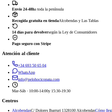
Envío 24-48h
a toda la península
Recogida gratuita en tienda
Alcobendas y Las Tablas
14 días para devolver
según la Ley de Consumidores
Pago seguro con Stripe
Atención al cliente
+34 693 50 65 04
WhatsApp
info@pelohocicopata.com
Mar-Sáb · 10:00-14:00
y 15:30-19:30
Centros
Alcobendas
C/ Dolores Ibarruri 13
28100 Alcobendas
Cómo lle